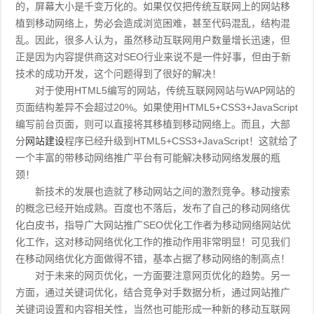
的，屏幕大小是千变万化的。如果仅仅把传统互联网上的网站移
植到移动网络上，势必会造成浏览困难，甚至代码混乱，结构混
乱。因此，很多人认为，虽然移动互联网用户数量增长迅速，但
正是因为内容提供商这对SEO行业来说不是一件好事，但由于新
技术的成功开发，这个问题得到了很好的解决！
对于使用HTML5编写的网站，传统互联网网站与WAP网站的
页面结构差异不会超过20%。如果使用HTML5+CSS3+JavaScript
编写前台页面，则可以直接将其移植到移动网络上。而且，大部
分
网站建设
程序已经升级到HTML5+CSS3+JavaScript！这就给了
一个丰富的带移动网络推广平台有可能解决移动网络发展的瓶
颈！
新技术的发展也造就了移动网站之间的激烈竞争。移动搜索
的概念已经开始成熟。百度也不落后，发布了自己的移动网络优
化白皮书，指导广大网站推广SEO优化工作者为移动网络网站优
化工作，这对移动网络优化工作的推动作用非常明显！可见我们
在移动网络优化方面做得不错，基本占据了移动网络的制高点！
对于未来的网页优化，一方面要注意网页优化的趋势。另一
方面，通过关键词优化，结合竞争对手数据分析，通过网站推广
关键词设置和内容相关性，当然也可能形成一种新的移动互联网