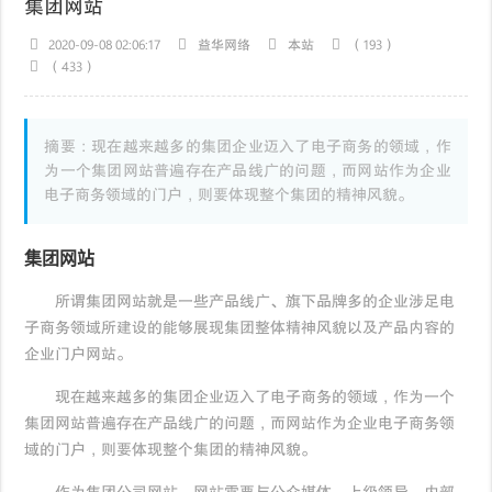
集团网站
2020-09-08 02:06:17
益华网络
本站
（193）
（433）
摘要：现在越来越多的集团企业迈入了电子商务的领域，作
为一个集团网站普遍存在产品线广的问题，而网站作为企业
电子商务领域的门户，则要体现整个集团的精神风貌。
集团网站
所谓集团网站就是一些产品线广、旗下品牌多的企业涉足电
子商务领域所建设的能够展现集团整体精神风貌以及产品内容的
企业门户网站。
现在越来越多的集团企业迈入了电子商务的领域，作为一个
集团网站普遍存在产品线广的问题，而网站作为企业电子商务领
域的门户，则要体现整个集团的精神风貌。