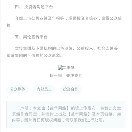
四、 投资者沟通平台
介绍上市公司业绩及年报等，增强投资者信心，赢得公众信
赖
五、舆论宣传平台
宣传集团及下属机构的出色业绩、公益投入、社会回馈等，
塑造集团的可信赖的公众形象。
扫一扫，关注我们
公众媒体
内部员工
投资合作
声明：本文由【益华网络】编辑上传发布，转载此文章
须经作者同意，并请附上出处【益华网络】及本页链接。如
内容、图片有任何版权问题，请联系我们进行处理。