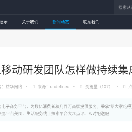
展示
关于我们
新闻动态
联系我们
人移动研发团队怎样做持续集
者：益华网络
来源：undefined
浏览量（107）
点
务电子商务平台，为数亿消费者和几百万商家提供服务。秉承“帮大家吃得
上交易平台美团、生活服务线上探索平台大众点评、即时配送服