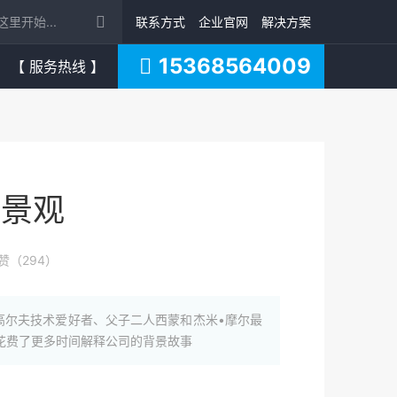
联系方式
企业官网
解决方案
15368564009
【 服务热线 】
场景观
赞（294）
高尔夫技术爱好者、父子二人西蒙和杰米•摩尔最
花费了更多时间解释公司的背景故事