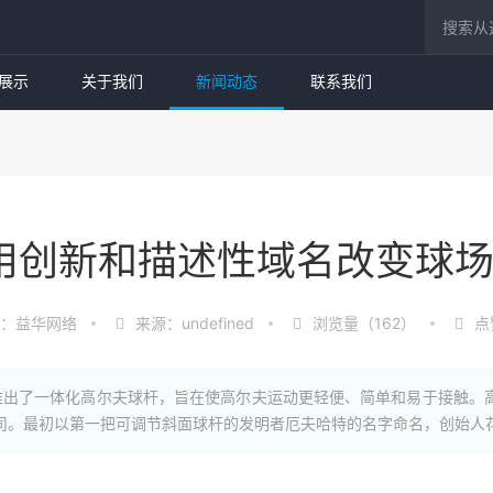
展示
关于我们
新闻动态
联系我们
 利用创新和描述性域名改变球
：益华网络
来源：undefined
浏览量（162）
点
公司推出了一体化高尔夫球杆，旨在使高尔夫运动更轻便、简单和易于接触。
公司。最初以第一把可调节斜面球杆的发明者厄夫哈特的名字命名，创始人